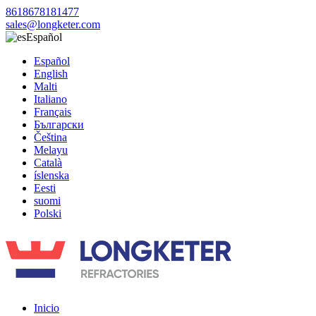
8618678181477
sales@longketer.com
Español
Español
English
Malti
Italiano
Français
Български
Čeština
Melayu
Català
íslenska
Eesti
suomi
Polski
Inicio